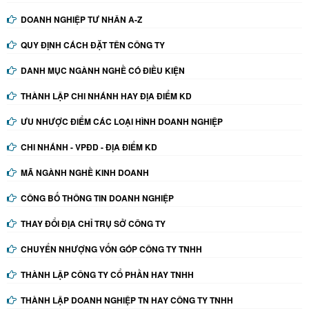
DOANH NGHIỆP TƯ NHÂN A-Z
QUY ĐỊNH CÁCH ĐẶT TÊN CÔNG TY
DANH MỤC NGÀNH NGHỀ CÓ ĐIỀU KIỆN
THÀNH LẬP CHI NHÁNH HAY ĐỊA ĐIỂM KD
ƯU NHƯỢC ĐIỂM CÁC LOẠI HÌNH DOANH NGHIỆP
CHI NHÁNH - VPĐD - ĐỊA ĐIỂM KD
MÃ NGÀNH NGHỀ KINH DOANH
CÔNG BỐ THÔNG TIN DOANH NGHIỆP
THAY ĐỔI ĐỊA CHỈ TRỤ SỞ CÔNG TY
CHUYỂN NHƯỢNG VỐN GÓP CÔNG TY TNHH
THÀNH LẬP CÔNG TY CỔ PHẦN HAY TNHH
THÀNH LẬP DOANH NGHIỆP TN HAY CÔNG TY TNHH