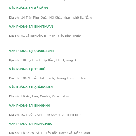
VĂN PHÒNG TẠI ĐÀ NẴNG
Địa chỉ:
24 Trần Phú, Quận Hải Châu, thành phố Đà Nẵng
VĂN PHÒNG TẠI BÌNH THUÂN
Địa chỉ:
51 Lê quý Đôn, tp Phan Thiết, Bình Thuận
VĂN PHÒNG TẠI QUẢNG BÌNH
Địa chỉ:
106 Lý Thái Tổ, tp Đồng Hới, Quảng Bình
VĂN PHÒNG TẠI TT HUẾ
Địa chỉ:
100 Nguyễn Tất Thành, Hương Thủy, TT Huế
VĂN PHÒNG TẠI QUẢNG NAM
Địa chỉ:
Lê Huy Lưu, Tam Kỳ, Quảng Nam
VĂN PHÒNG TẠI BÌNH ĐỊNH
Địa chỉ:
51 Trường Chinh, tp Quy Nhơn, Bình Định
VĂN PHÒNG TẠI KIÊN GIANG
Địa chỉ:
Lô A5-25, Số 11, Tây Bắc, Rạch Giá, Kiên Giang