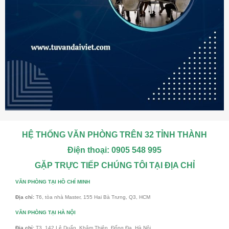
HỆ THỐNG VĂN PHÒNG TRÊN 32 TỈNH THÀNH
Điện thoại: 0905 548 995
GẶP TRỰC TIẾP CHÚNG TÔI TẠI ĐỊA CHỈ
VĂN PHÒNG TẠI HỒ CHÍ MINH
Địa chỉ:
T6, tòa nhà Master, 155 Hai Bà Trưng, Q3, HCM
VĂN PHÒNG TẠI HÀ NỘI
Địa chỉ:
T3, 142 Lê Duẩn, Khâm Thiên, Đống Đa, Hà Nội