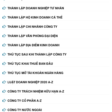
THÀNH LẬP DOANH NGHIỆP TƯ NHÂN
THÀNH LẬP HỘ KINH DOANH CÁ THỂ
THÀNH LẬP CHI NHÁNH CÔNG TY
THÀNH LẬP VĂN PHÒNG ĐẠI DIỆN
THÀNH LẬP ĐỊA ĐIỂM KINH DOANH
THỦ TỤC SAU KHI THÀNH LẬP CÔNG TY
THỦ TỤC KHAI THUẾ BAN ĐẦU
THỦ TỤC MỞ TÀI KHOẢN NGÂN HÀNG
LUẬT DOANH NGHIỆP 2020 A-Z
CÔNG TY TRÁCH NHIỆM HỮU HẠN A-Z
CÔNG TY CỔ PHẦN A-Z
CÔNG TY NƯỚC NGOÀI