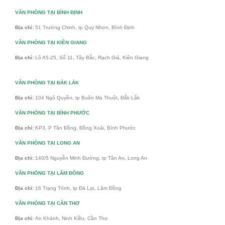
VĂN PHÒNG TẠI BÌNH ĐỊNH
Địa chỉ:
51 Trường Chinh, tp Quy Nhơn, Bình Định
VĂN PHÒNG TẠI KIÊN GIANG
Địa chỉ:
Lô A5-25, Số 11, Tây Bắc, Rạch Giá, Kiên Giang
VĂN PHÒNG TẠI ĐẮK LẮK
Địa chỉ:
104 Ngô Quyền, tp Buôn Ma Thuột, Đắk Lắk
VĂN PHÒNG TẠI BÌNH PHƯỚC
Địa chỉ:
KP3, P Tân Đồng, Đồng Xoài, Bình Phước
VĂN PHÒNG TẠI LONG AN
Địa chỉ:
140/5 Nguyễn Minh Đường, tp Tân An, Long An
VĂN PHÒNG TẠI LÂM ĐỒNG
Địa chỉ:
16 Trạng Trình, tp Đà Lạt, Lâm Đồng
VĂN PHÒNG TẠI CẦN THƠ
Địa chỉ:
An Khánh, Ninh Kiều, Cần Thơ