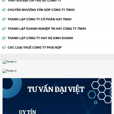
THAY ĐỔI ĐỊA CHỈ TRỤ SỞ CÔNG TY
CHUYỂN NHƯỢNG VỐN GÓP CÔNG TY TNHH
THÀNH LẬP CÔNG TY CỔ PHẦN HAY TNHH
THÀNH LẬP DOANH NGHIỆP TN HAY CÔNG TY TNHH
THÀNH LẬP CÔNG TY HAY HỘ KINH DOANH
CÁC LOẠI THUẾ CÔNG TY PHẢI NỘP