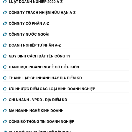
LUẬT DOANH NGHIỆP 2020 A-Z
CÔNG TY TRÁCH NHIỆM HỮU HẠN A-Z
CÔNG TY CỔ PHẦN A-Z
CÔNG TY NƯỚC NGOÀI
DOANH NGHIỆP TƯ NHÂN A-Z
QUY ĐỊNH CÁCH ĐẶT TÊN CÔNG TY
DANH MỤC NGÀNH NGHỀ CÓ ĐIỀU KIỆN
THÀNH LẬP CHI NHÁNH HAY ĐỊA ĐIỂM KD
ƯU NHƯỢC ĐIỂM CÁC LOẠI HÌNH DOANH NGHIỆP
CHI NHÁNH - VPĐD - ĐỊA ĐIỂM KD
MÃ NGÀNH NGHỀ KINH DOANH
CÔNG BỐ THÔNG TIN DOANH NGHIỆP