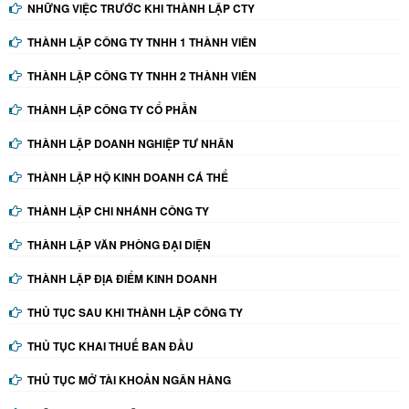
NHỮNG VIỆC TRƯỚC KHI THÀNH LẬP CTY
THÀNH LẬP CÔNG TY TNHH 1 THÀNH VIÊN
THÀNH LẬP CÔNG TY TNHH 2 THÀNH VIÊN
THÀNH LẬP CÔNG TY CỔ PHẦN
THÀNH LẬP DOANH NGHIỆP TƯ NHÂN
THÀNH LẬP HỘ KINH DOANH CÁ THỂ
THÀNH LẬP CHI NHÁNH CÔNG TY
THÀNH LẬP VĂN PHÒNG ĐẠI DIỆN
THÀNH LẬP ĐỊA ĐIỂM KINH DOANH
THỦ TỤC SAU KHI THÀNH LẬP CÔNG TY
THỦ TỤC KHAI THUẾ BAN ĐẦU
THỦ TỤC MỞ TÀI KHOẢN NGÂN HÀNG