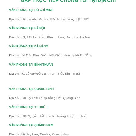
GẶP TRỰC TIẾP CHÚNG TÔI TẠI ĐỊA CHỈ
VĂN PHÒNG TẠI HỒ CHÍ MINH
Địa chỉ:
T6, tòa nhà Master, 155 Hai Bà Trưng, Q3, HCM
VĂN PHÒNG TẠI HÀ NỘI
Địa chỉ:
T3, 142 Lê Duẩn, Khâm Thiên, Đống Đa, Hà Nội
VĂN PHÒNG TẠI ĐÀ NẴNG
Địa chỉ:
24 Trần Phú, Quận Hải Châu, thành phố Đà Nẵng
VĂN PHÒNG TẠI BÌNH THUÂN
Địa chỉ:
51 Lê quý Đôn, tp Phan Thiết, Bình Thuận
VĂN PHÒNG TẠI QUẢNG BÌNH
Địa chỉ:
106 Lý Thái Tổ, tp Đồng Hới, Quảng Bình
VĂN PHÒNG TẠI TT HUẾ
Địa chỉ:
100 Nguyễn Tất Thành, Hương Thủy, TT Huế
VĂN PHÒNG TẠI QUẢNG NAM
Địa chỉ:
Lê Huy Lưu, Tam Kỳ, Quảng Nam