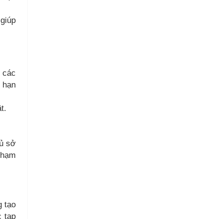
 giúp
a các
u hạn
t.
hủ sở
 phạm
g tạo
c tạp