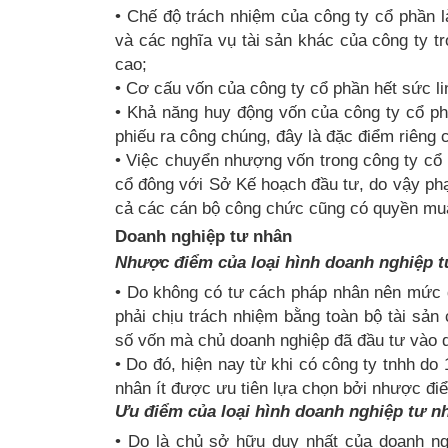
• Chế độ trách nhiệm của công ty cổ phần l
và các nghĩa vụ tài sản khác của công ty 
cao;
• Cơ cấu vốn của công ty cổ phần hết sức li
• Khả năng huy động vốn của công ty cổ ph
phiếu ra công chúng, đây là đặc điểm riêng 
• Việc chuyển nhượng vốn trong công ty cổ p
cổ đông với Sở Kế hoạch đầu tư, do vậy phạ
cả các cán bộ công chức cũng có quyền mua
Doanh nghiệp tư nhân
Nhược điểm của loại hình doanh nghiệp 
• Do không có tư cách pháp nhân nên mức đ
phải chịu trách nhiệm bằng toàn bộ tài sả
số vốn mà chủ doanh nghiệp đã đầu tư vào 
• Do đó, hiện nay từ khi có công ty tnhh do
nhân ít được ưu tiên lựa chọn bởi nhược điể
Ưu điểm của loại hình doanh nghiệp tư n
• Do là chủ sở hữu duy nhất của doanh ng