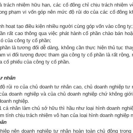
à trách nhiệm hữu hạn, các cổ đông chỉ chịu trách nhiệm 
trong phạm vi vốn góp nên mức độ rủi do của các cổ đông 
nh hoạt tạo điều kiện nhiều người cùng góp vốn vào công ty;
ần rất cao thông qua việc phát hành cổ phần chào bán hoặ
có của công ty cổ phần;
hần là tương đối dễ dàng, không cần thực hiện thủ tục tha
m vi đối tượng được tham gia công ty cổ phần là rất rộng,
 cổ phiếu của công ty cổ phần.
tư nhân
ộ rủi ro của chủ doanh tư nhân cao, chủ doanh nghiệp tư 
n của doanh nghiệp và của chủ doanh nghiệp chứ không giớ
doanh nghiệp.
 1 cá nhân làm chủ sở hữu thì hầu như loại hình doanh nghi
m tính chịu trách nhiệm vô hạn của loại hình doanh nghiệp 
hân
hiệp nên doanh nghiệp tư nhân hoàn toàn chủ động trong 