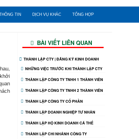
THÔNG TIN
DỊCH VỤ KHÁC
TỔNG HỢP
BÀI VIẾT LIÊN QUAN
THÀNH LẬP CTY | ĐĂNG KÝ KINH DOANH
nhau,
NHỮNG VIỆC TRƯỚC KHI THÀNH LẬP CTY
 khởi
THÀNH LẬP CÔNG TY TNHH 1 THÀNH VIÊN
 quan
THÀNH LẬP CÔNG TY TNHH 2 THÀNH VIÊN
hách
THÀNH LẬP CÔNG TY CỔ PHẦN
THÀNH LẬP DOANH NGHIỆP TƯ NHÂN
THÀNH LẬP HỘ KINH DOANH CÁ THỂ
THÀNH LẬP CHI NHÁNH CÔNG TY