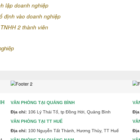
nh lập doanh nghiệp
cố định vào doanh nghiệp
 TNHH 2 thành viên
nghiệp
NH
VĂN PHÒNG TẠI QUẢNG BÌNH
VĂ
Địa chỉ:
106 Lý Thái Tổ, tp Đồng Hới, Quảng Bình
Địa
VĂN PHÒNG TẠI TT HUẾ
VĂ
Địa chỉ:
100 Nguyễn Tất Thành, Hương Thủy, TT Huế
Địa
CM
VĂN PHÒNG TẠI QUẢNG NAM
VĂ