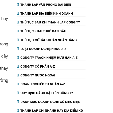
THÀNH LẬP VĂN PHÒNG ĐẠI DIỆN
THÀNH LẬP ĐỊA ĐIỂM KINH DOANH
n hay
THỦ TỤC SAU KHI THÀNH LẬP CÔNG TY
THỦ TỤC KHAI THUẾ BAN ĐẦU
THỦ TỤC MỞ TÀI KHOẢN NGÂN HÀNG
trong
LUẬT DOANH NGHIỆP 2020 A-Z
n cậy
CÔNG TY TRÁCH NHIỆM HỮU HẠN A-Z
CÔNG TY CỔ PHẦN A-Z
thay
CÔNG TY NƯỚC NGOÀI
ường
DOANH NGHIỆP TƯ NHÂN A-Z
QUY ĐỊNH CÁCH ĐẶT TÊN CÔNG TY
DANH MỤC NGÀNH NGHỀ CÓ ĐIỀU KIỆN
THÀNH LẬP CHI NHÁNH HAY ĐỊA ĐIỂM KD