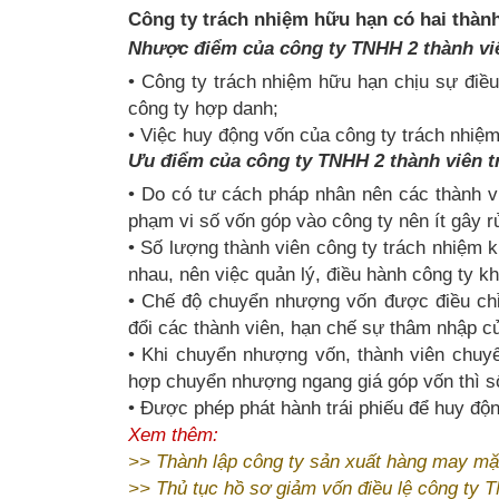
Công ty trách nhiệm hữu hạn có hai thành
Nhược điểm của công ty TNHH 2 thành viê
• Công ty trách nhiệm hữu hạn chịu sự điều
công ty hợp danh;
• Việc huy động vốn của công ty trách nhiệ
Ưu điểm của công ty TNHH 2 thành viên t
• Do có tư cách pháp nhân nên các thành vi
phạm vi số vốn góp vào công ty nên ít gây r
• Số lượng thành viên công ty trách nhiệm k
nhau, nên việc quản lý, điều hành công ty k
• Chế độ chuyển nhượng vốn được điều chỉ
đổi các thành viên, hạn chế sự thâm nhập củ
• Khi chuyển nhượng vốn, thành viên chuyể
hợp chuyển nhượng ngang giá góp vốn thì s
• Được phép phát hành trái phiếu để huy độ
Xem thêm:
>>
Thành lập công ty sản xuất hàng may m
>>
Thủ tục hồ sơ giảm vốn điều lệ công ty