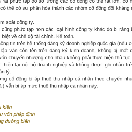
 rất phức tạp do số lượng các cổ đông có thể rất lớn, có 
 có thể có sự phân hóa thành các nhóm cổ động đối kháng 
m soát công ty.
n cũng phức tạp hơn các loại hình công ty khác do bị ràng
 biệt về chế độ tài chính, Kế toán.
hông tin trên hệ thống đăng ký doanh nghiệp quốc gia (nếu 
ập vẫn còn tên trên đăng ký kinh doanh, không bị mất đ
vốn chuyển nhượng cho nhau không phải thực hiện thủ tục 
c hiện tại nội bộ doanh nghiệp và không được ghi nhận tr
n lý.
ợng cổ đông bị áp thuế thu nhập cá nhân theo chuyển nh
i) vẫn bị áp mức thuế thu nhập cá nhân này.
 kiện
u vốn pháp định
ng đường biển