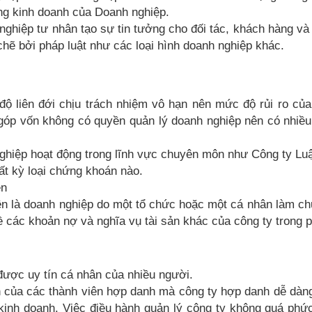
ộng kinh doanh của Doanh nghiệp.
ghiệp tư nhân tạo sự tin tưởng cho đối tác, khách hàng và
chẽ bởi pháp luật như các loại hình doanh nghiệp khác.
độ liên đới chịu trách nhiệm vô hạn nên mức độ rủi ro củ
 góp vốn không có quyền quản lý doanh nghiệp nên có nhiề
ghiệp hoạt động trong lĩnh vực chuyên môn như Công ty Luậ
t kỳ loại chứng khoán nào.
ên
ên là doanh nghiệp do một tổ chức hoặc một cá nhân làm c
ề các khoản nợ và nghĩa vụ tài sản khác của công ty trong
được uy tín cá nhân của nhiều người.
ạn của các thành viên hợp danh mà công ty hợp danh dễ dàn
kinh doanh. Việc điều hành quản lý công ty không quá phứ