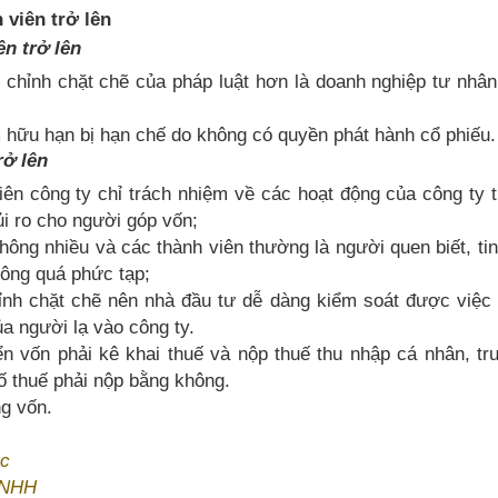
 viên trở lên
n trở lên
 chỉnh chặt chẽ của pháp luật hơn là doanh nghiệp tư nhâ
m hữu hạn bị hạn chế do không có quyền phát hành cổ phiếu.
rở lên
ên công ty chỉ trách nhiệm về các hoạt động của công ty 
ủi ro cho người góp vốn;
hông nhiều và các thành viên thường là người quen biết, ti
hông quá phức tạp;
nh chặt chẽ nên nhà đầu tư dễ dàng kiểm soát được việc 
a người lạ vào công ty.
n vốn phải kê khai thuế và nộp thuế thu nhập cá nhân, tr
ố thuế phải nộp bằng không.
ng vốn.
ặc
 TNHH