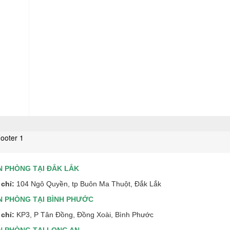
N PHÒNG TẠI ĐẮK LẮK
 chỉ:
104 Ngô Quyền, tp Buôn Ma Thuột, Đắk Lắk
N PHÒNG TẠI BÌNH PHƯỚC
 chỉ:
KP3, P Tân Đồng, Đồng Xoài, Bình Phước
N PHÒNG TẠI LONG AN