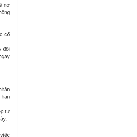
về nợ
không
c cổ
y đổi
 ngay
nhân
i hạn
ệp tư
này.
việc