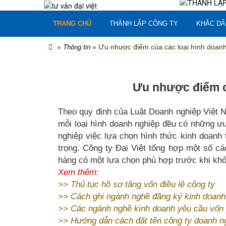
TRANG CHỦ
THÀNH LẬP CÔNG TY
KHẮC DẤ
Thông tin
»
» Ưu nhược điểm của các loại hình doan
Ưu nhược điểm c
Theo quy định của Luật Doanh nghiệp Việt N
mỗi loại hình doanh nghiệp đều có những ư
nghiệp việc lựa chọn hình thức kinh doanh t
trọng. Công ty Đại Việt tổng hợp một số c
hàng có một lựa chọn phù hợp trước khi khở
Xem thêm:
>>
Thủ tục hồ sơ tăng vốn điều lệ công ty
>>
Cách ghi ngành nghề đăng ký kinh doanh
>>
Các ngành nghề kinh doanh yêu cầu vốn 
>>
Hướng dẫn cách đặt tên công ty doanh n