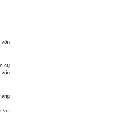
) vốn
n cụ
 vốn
 hàng
 vui