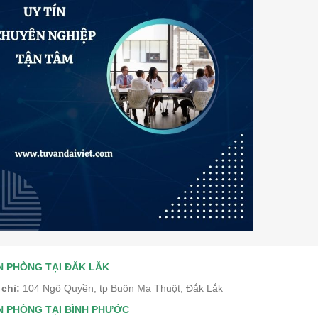
N PHÒNG TẠI ĐẮK LẮK
 chỉ:
104 Ngô Quyền, tp Buôn Ma Thuột, Đắk Lắk
N PHÒNG TẠI BÌNH PHƯỚC