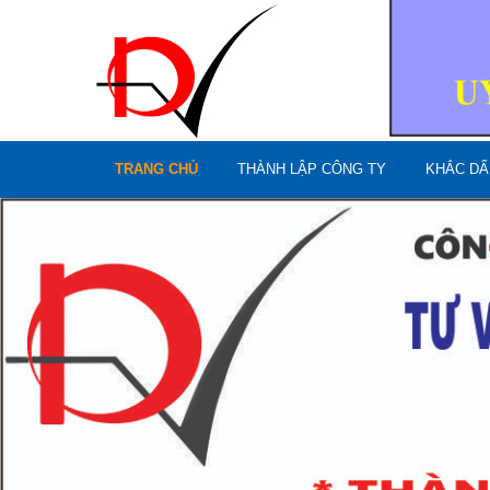
TRANG CHỦ
THÀNH LẬP CÔNG TY
KHẮC DẤ