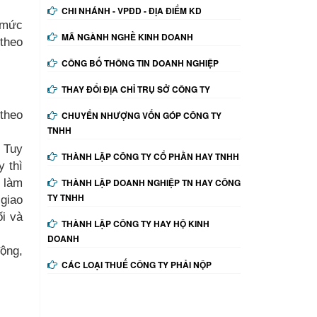
CHI NHÁNH - VPĐD - ĐỊA ĐIỂM KD
y mức
MÃ NGÀNH NGHỀ KINH DOANH
 theo
CÔNG BỐ THÔNG TIN DOANH NGHIỆP
THAY ĐỔI ĐỊA CHỈ TRỤ SỞ CÔNG TY
theo
CHUYỂN NHƯỢNG VỐN GÓP CÔNG TY
TNHH
 Tuy
THÀNH LẬP CÔNG TY CỔ PHẦN HAY TNHH
y thì
à làm
THÀNH LẬP DOANH NGHIỆP TN HAY CÔNG
TY TNHH
 giao
ối và
THÀNH LẬP CÔNG TY HAY HỘ KINH
DOANH
ộng,
CÁC LOẠI THUẾ CÔNG TY PHẢI NỘP