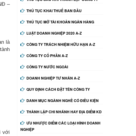
/NĐ –
THỦ TỤC KHAI THUẾ BAN ĐẦU
THỦ TỤC MỞ TÀI KHOẢN NGÂN HÀNG
LUẬT DOANH NGHIỆP 2020 A-Z
ạn là
CÔNG TY TRÁCH NHIỆM HỮU HẠN A-Z
tành
CÔNG TY CỔ PHẦN A-Z
CÔNG TY NƯỚC NGOÀI
DOANH NGHIỆP TƯ NHÂN A-Z
QUY ĐỊNH CÁCH ĐẶT TÊN CÔNG TY
DANH MỤC NGÀNH NGHỀ CÓ ĐIỀU KIỆN
THÀNH LẬP CHI NHÁNH HAY ĐỊA ĐIỂM KD
ƯU NHƯỢC ĐIỂM CÁC LOẠI HÌNH DOANH
NGHIỆP
i với