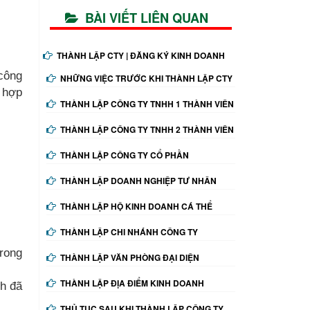
BÀI VIẾT LIÊN QUAN
THÀNH LẬP CTY | ĐĂNG KÝ KINH DOANH
 công
NHỮNG VIỆC TRƯỚC KHI THÀNH LẬP CTY
 hợp
THÀNH LẬP CÔNG TY TNHH 1 THÀNH VIÊN
THÀNH LẬP CÔNG TY TNHH 2 THÀNH VIÊN
THÀNH LẬP CÔNG TY CỔ PHẦN
THÀNH LẬP DOANH NGHIỆP TƯ NHÂN
THÀNH LẬP HỘ KINH DOANH CÁ THỂ
THÀNH LẬP CHI NHÁNH CÔNG TY
trong
THÀNH LẬP VĂN PHÒNG ĐẠI DIỆN
THÀNH LẬP ĐỊA ĐIỂM KINH DOANH
nh đã
THỦ TỤC SAU KHI THÀNH LẬP CÔNG TY