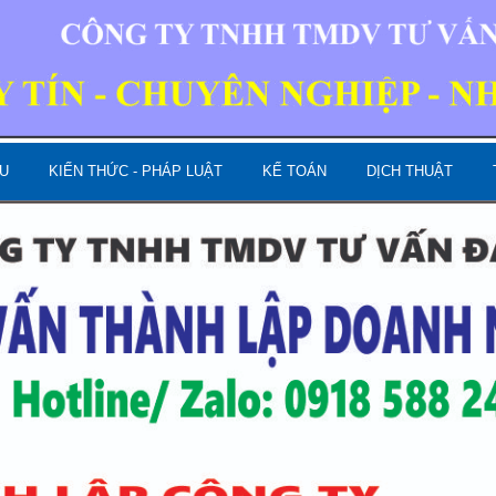
U
KIẾN THỨC - PHÁP LUẬT
KẾ TOÁN
DỊCH THUẬT