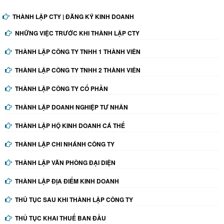
THÀNH LẬP CTY | ĐĂNG KÝ KINH DOANH
NHỮNG VIỆC TRƯỚC KHI THÀNH LẬP CTY
THÀNH LẬP CÔNG TY TNHH 1 THÀNH VIÊN
THÀNH LẬP CÔNG TY TNHH 2 THÀNH VIÊN
THÀNH LẬP CÔNG TY CỔ PHẦN
THÀNH LẬP DOANH NGHIỆP TƯ NHÂN
THÀNH LẬP HỘ KINH DOANH CÁ THỂ
THÀNH LẬP CHI NHÁNH CÔNG TY
THÀNH LẬP VĂN PHÒNG ĐẠI DIỆN
THÀNH LẬP ĐỊA ĐIỂM KINH DOANH
THỦ TỤC SAU KHI THÀNH LẬP CÔNG TY
THỦ TỤC KHAI THUẾ BAN ĐẦU