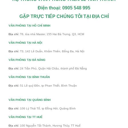
Điện thoại: 0905 548 995
GẶP TRỰC TIẾP CHÚNG TÔI TẠI ĐỊA CHỈ
VĂN PHÒNG TẠI HỒ CHÍ MINH
Địa chỉ:
T6, tòa nhà Master, 155 Hai Bà Trưng, Q3, HCM
VĂN PHÒNG TẠI HÀ NỘI
Địa chỉ:
T3, 142 Lê Duẩn, Khâm Thiên, Đống Đa, Hà Nội
VĂN PHÒNG TẠI ĐÀ NẴNG
Địa chỉ:
24 Trần Phú, Quận Hải Châu, thành phố Đà Nẵng
VĂN PHÒNG TẠI BÌNH THUÂN
Địa chỉ:
51 Lê quý Đôn, tp Phan Thiết, Bình Thuận
VĂN PHÒNG TẠI QUẢNG BÌNH
Địa chỉ:
106 Lý Thái Tổ, tp Đồng Hới, Quảng Bình
VĂN PHÒNG TẠI TT HUẾ
Địa chỉ:
100 Nguyễn Tất Thành, Hương Thủy, TT Huế