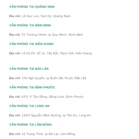
VĂN PHÒNG TẠI QUẢNG NAM
Địa chỉ:
Lê Huy Lưu, Tam Kỳ, Quảng Nam
VĂN PHÒNG TẠI BÌNH ĐỊNH
Địa chỉ:
51 Trường Chinh, tp Quy Nhơn, Bình Định
VĂN PHÒNG TẠI KIÊN GIANG
Địa chỉ:
Lô A5-25, Số 11, Tây Bắc, Rạch Giá, Kiên Giang
VĂN PHÒNG TẠI ĐẮK LẮK
Địa chỉ:
104 Ngô Quyền, tp Buôn Ma Thuột, Đắk Lắk
VĂN PHÒNG TẠI BÌNH PHƯỚC
Địa chỉ:
KP3, P Tân Đồng, Đồng Xoài, Bình Phước
VĂN PHÒNG TẠI LONG AN
Địa chỉ:
140/5 Nguyễn Minh Đường, tp Tân An, Long An
VĂN PHÒNG TẠI LÂM ĐỒNG
Địa chỉ:
16 Trạng Trình, tp Đà Lạt, Lâm Đồng