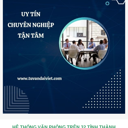
HỆ THỐNG VĂN PHÒNG TRÊN 32 TỈNH THÀNH