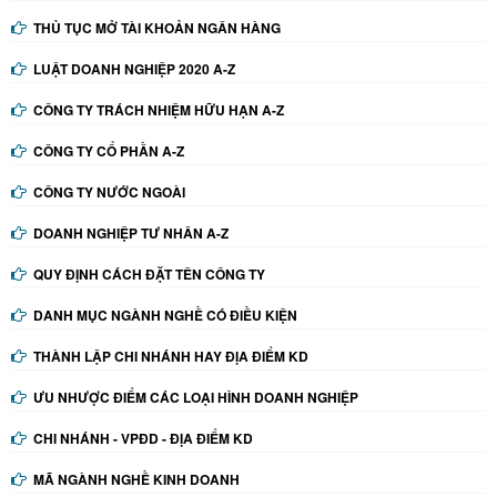
THỦ TỤC MỞ TÀI KHOẢN NGÂN HÀNG
LUẬT DOANH NGHIỆP 2020 A-Z
CÔNG TY TRÁCH NHIỆM HỮU HẠN A-Z
CÔNG TY CỔ PHẦN A-Z
CÔNG TY NƯỚC NGOÀI
DOANH NGHIỆP TƯ NHÂN A-Z
QUY ĐỊNH CÁCH ĐẶT TÊN CÔNG TY
DANH MỤC NGÀNH NGHỀ CÓ ĐIỀU KIỆN
THÀNH LẬP CHI NHÁNH HAY ĐỊA ĐIỂM KD
ƯU NHƯỢC ĐIỂM CÁC LOẠI HÌNH DOANH NGHIỆP
CHI NHÁNH - VPĐD - ĐỊA ĐIỂM KD
MÃ NGÀNH NGHỀ KINH DOANH