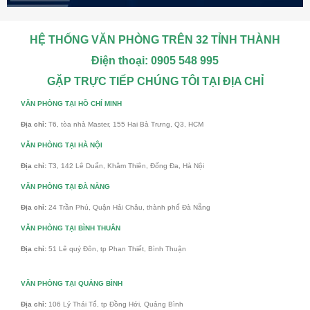
HỆ THỐNG VĂN PHÒNG TRÊN 32 TỈNH THÀNH
Điện thoại: 0905 548 995
GẶP TRỰC TIẾP CHÚNG TÔI TẠI ĐỊA CHỈ
VĂN PHÒNG TẠI HỒ CHÍ MINH
Địa chỉ:
T6, tòa nhà Master, 155 Hai Bà Trưng, Q3, HCM
VĂN PHÒNG TẠI HÀ NỘI
Địa chỉ:
T3, 142 Lê Duẩn, Khâm Thiên, Đống Đa, Hà Nội
VĂN PHÒNG TẠI ĐÀ NẴNG
Địa chỉ:
24 Trần Phú, Quận Hải Châu, thành phố Đà Nẵng
VĂN PHÒNG TẠI BÌNH THUÂN
Địa chỉ:
51 Lê quý Đôn, tp Phan Thiết, Bình Thuận
VĂN PHÒNG TẠI QUẢNG BÌNH
Địa chỉ:
106 Lý Thái Tổ, tp Đồng Hới, Quảng Bình