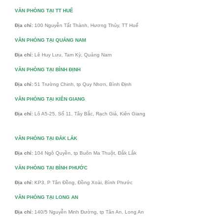
VĂN PHÒNG TẠI TT HUẾ
Địa chỉ:
100 Nguyễn Tất Thành, Hương Thủy, TT Huế
VĂN PHÒNG TẠI QUẢNG NAM
Địa chỉ:
Lê Huy Lưu, Tam Kỳ, Quảng Nam
VĂN PHÒNG TẠI BÌNH ĐỊNH
Địa chỉ:
51 Trường Chinh, tp Quy Nhơn, Bình Định
VĂN PHÒNG TẠI KIÊN GIANG
Địa chỉ:
Lô A5-25, Số 11, Tây Bắc, Rạch Giá, Kiên Giang
VĂN PHÒNG TẠI ĐẮK LẮK
Địa chỉ:
104 Ngô Quyền, tp Buôn Ma Thuột, Đắk Lắk
VĂN PHÒNG TẠI BÌNH PHƯỚC
Địa chỉ:
KP3, P Tân Đồng, Đồng Xoài, Bình Phước
VĂN PHÒNG TẠI LONG AN
Địa chỉ:
140/5 Nguyễn Minh Đường, tp Tân An, Long An