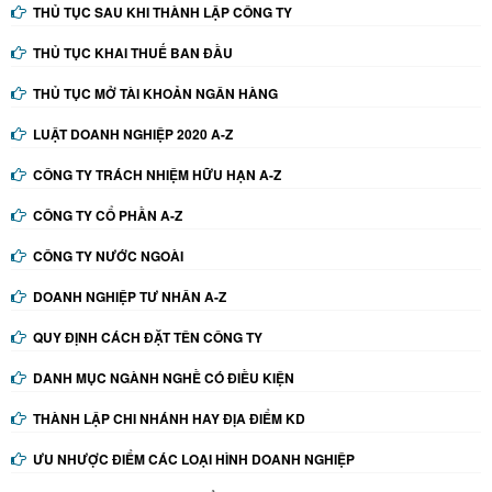
THỦ TỤC SAU KHI THÀNH LẬP CÔNG TY
THỦ TỤC KHAI THUẾ BAN ĐẦU
THỦ TỤC MỞ TÀI KHOẢN NGÂN HÀNG
LUẬT DOANH NGHIỆP 2020 A-Z
CÔNG TY TRÁCH NHIỆM HỮU HẠN A-Z
CÔNG TY CỔ PHẦN A-Z
CÔNG TY NƯỚC NGOÀI
DOANH NGHIỆP TƯ NHÂN A-Z
QUY ĐỊNH CÁCH ĐẶT TÊN CÔNG TY
DANH MỤC NGÀNH NGHỀ CÓ ĐIỀU KIỆN
THÀNH LẬP CHI NHÁNH HAY ĐỊA ĐIỂM KD
ƯU NHƯỢC ĐIỂM CÁC LOẠI HÌNH DOANH NGHIỆP