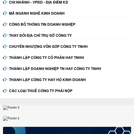
CHI NHÁNH - VPĐD - ĐỊA ĐIỂM KD
MÃ NGÀNH NGHỀ KINH DOANH
CÔNG BỐ THÔNG TIN DOANH NGHIỆP
THAY ĐỔI ĐỊA CHỈ TRỤ SỞ CÔNG TY
CHUYỂN NHƯỢNG VỐN GÓP CÔNG TY TNHH
THÀNH LẬP CÔNG TY CỔ PHẦN HAY TNHH
THÀNH LẬP DOANH NGHIỆP TN HAY CÔNG TY TNHH
THÀNH LẬP CÔNG TY HAY HỘ KINH DOANH
CÁC LOẠI THUẾ CÔNG TY PHẢI NỘP