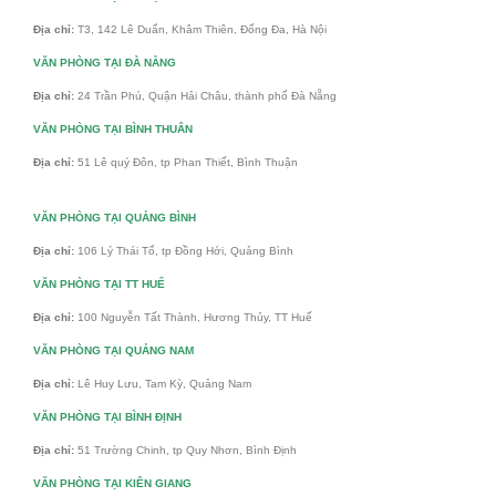
Địa chỉ:
T3, 142 Lê Duẩn, Khâm Thiên, Đống Đa, Hà Nội
VĂN PHÒNG TẠI ĐÀ NẴNG
Địa chỉ:
24 Trần Phú, Quận Hải Châu, thành phố Đà Nẵng
VĂN PHÒNG TẠI BÌNH THUÂN
Địa chỉ:
51 Lê quý Đôn, tp Phan Thiết, Bình Thuận
VĂN PHÒNG TẠI QUẢNG BÌNH
Địa chỉ:
106 Lý Thái Tổ, tp Đồng Hới, Quảng Bình
VĂN PHÒNG TẠI TT HUẾ
Địa chỉ:
100 Nguyễn Tất Thành, Hương Thủy, TT Huế
VĂN PHÒNG TẠI QUẢNG NAM
Địa chỉ:
Lê Huy Lưu, Tam Kỳ, Quảng Nam
VĂN PHÒNG TẠI BÌNH ĐỊNH
Địa chỉ:
51 Trường Chinh, tp Quy Nhơn, Bình Định
VĂN PHÒNG TẠI KIÊN GIANG