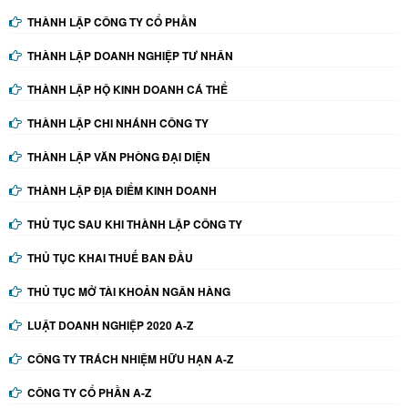
THÀNH LẬP CÔNG TY CỔ PHẦN
THÀNH LẬP DOANH NGHIỆP TƯ NHÂN
THÀNH LẬP HỘ KINH DOANH CÁ THỂ
THÀNH LẬP CHI NHÁNH CÔNG TY
THÀNH LẬP VĂN PHÒNG ĐẠI DIỆN
THÀNH LẬP ĐỊA ĐIỂM KINH DOANH
THỦ TỤC SAU KHI THÀNH LẬP CÔNG TY
THỦ TỤC KHAI THUẾ BAN ĐẦU
THỦ TỤC MỞ TÀI KHOẢN NGÂN HÀNG
LUẬT DOANH NGHIỆP 2020 A-Z
CÔNG TY TRÁCH NHIỆM HỮU HẠN A-Z
CÔNG TY CỔ PHẦN A-Z