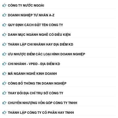
CÔNG TY NƯỚC NGOÀI
DOANH NGHIỆP TƯ NHÂN A-Z
QUY ĐỊNH CÁCH ĐẶT TÊN CÔNG TY
DANH MỤC NGÀNH NGHỀ CÓ ĐIỀU KIỆN
THÀNH LẬP CHI NHÁNH HAY ĐỊA ĐIỂM KD
ƯU NHƯỢC ĐIỂM CÁC LOẠI HÌNH DOANH NGHIỆP
CHI NHÁNH - VPĐD - ĐỊA ĐIỂM KD
MÃ NGÀNH NGHỀ KINH DOANH
CÔNG BỐ THÔNG TIN DOANH NGHIỆP
THAY ĐỔI ĐỊA CHỈ TRỤ SỞ CÔNG TY
CHUYỂN NHƯỢNG VỐN GÓP CÔNG TY TNHH
THÀNH LẬP CÔNG TY CỔ PHẦN HAY TNHH