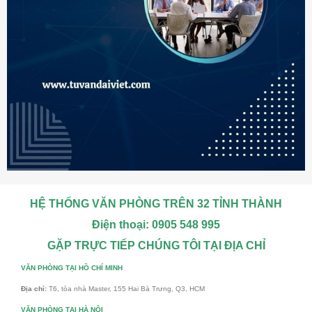
HỆ THỐNG VĂN PHÒNG TRÊN 32 TỈNH THÀNH
Điện thoại: 0905 548 995
GẶP TRỰC TIẾP CHÚNG TÔI TẠI ĐỊA CHỈ
VĂN PHÒNG TẠI HỒ CHÍ MINH
Địa chỉ:
T6, tòa nhà Master, 155 Hai Bà Trưng, Q3, HCM
VĂN PHÒNG TẠI HÀ NỘI