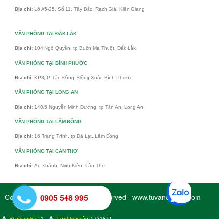
Địa chỉ:
Lô A5-25, Số 11, Tây Bắc, Rạch Giá, Kiên Giang
VĂN PHÒNG TẠI ĐẮK LẮK
Địa chỉ:
104 Ngô Quyền, tp Buôn Ma Thuột, Đắk Lắk
VĂN PHÒNG TẠI BÌNH PHƯỚC
Địa chỉ:
KP3, P Tân Đồng, Đồng Xoài, Bình Phước
VĂN PHÒNG TẠI LONG AN
Địa chỉ:
140/5 Nguyễn Minh Đường, tp Tân An, Long An
VĂN PHÒNG TẠI LÂM ĐỒNG
Địa chỉ:
16 Trạng Trình, tp Đà Lạt, Lâm Đồng
VĂN PHÒNG TẠI CẦN THƠ
Địa chỉ:
An Khánh, Ninh Kiều, Cần Thơ
Copyright © 2017 - All Rights Reserved - www.tuvandaiviet.com
0905 548 995
Đang online:
1
Lượt truy cập:
5731870