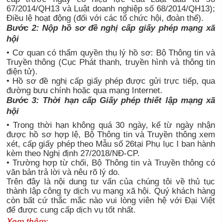
67/2014/QH13 và Luật doanh nghiệp số 68/2014/QH13);
Điều lệ hoạt động (đối với các tổ chức hội, đoàn thể).
Bước 2: Nộp hồ sơ đề nghị cấp giấy phép mạng xã
hội
• Cơ quan có thẩm quyền thụ lý hồ sơ: Bộ Thông tin và
Truyền thông (Cục Phát thanh, truyền hình và thông tin
điện tử).
• Hồ sơ đề nghị cấp giấy phép được gửi trực tiếp, qua
đường bưu chính hoặc qua mạng Internet.
Bước 3: Thời hạn cấp Giấy phép thiết lập mạng xã
hội
• Trong thời hạn không quá 30 ngày, kể từ ngày nhận
được hồ sơ hợp lệ, Bộ Thông tin và Truyền thông xem
xét, cấp giấy phép theo Mẫu số 26tại Phụ lục I ban hành
kèm theo Nghị định 27/2018/NĐ-CP.
• Trường hợp từ chối, Bộ Thông tin và Truyền thông có
văn bản trả lời và nêu rõ lý do.
Trên đây là nội dung tư vấn của chúng tôi về thủ tục
thành lập công ty dịch vụ mạng xã hội. Quý khách hàng
còn bất cứ thắc mắc nào vui lòng viên hệ với Đại Việt
để được cung cấp dịch vụ tốt nhất.
Xem thêm: