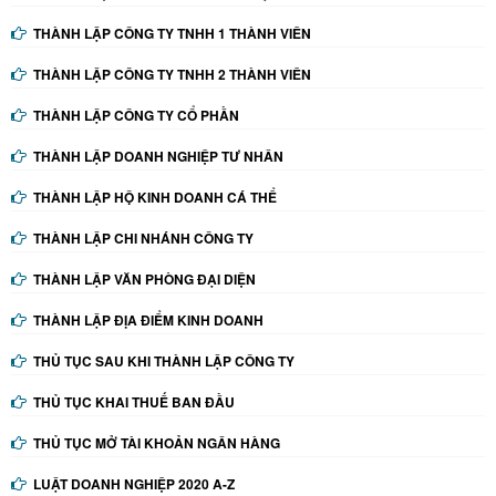
THÀNH LẬP CÔNG TY TNHH 1 THÀNH VIÊN
THÀNH LẬP CÔNG TY TNHH 2 THÀNH VIÊN
THÀNH LẬP CÔNG TY CỔ PHẦN
THÀNH LẬP DOANH NGHIỆP TƯ NHÂN
THÀNH LẬP HỘ KINH DOANH CÁ THỂ
THÀNH LẬP CHI NHÁNH CÔNG TY
THÀNH LẬP VĂN PHÒNG ĐẠI DIỆN
THÀNH LẬP ĐỊA ĐIỂM KINH DOANH
THỦ TỤC SAU KHI THÀNH LẬP CÔNG TY
THỦ TỤC KHAI THUẾ BAN ĐẦU
THỦ TỤC MỞ TÀI KHOẢN NGÂN HÀNG
LUẬT DOANH NGHIỆP 2020 A-Z