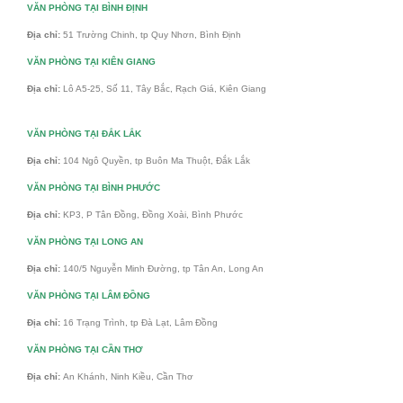
VĂN PHÒNG TẠI BÌNH ĐỊNH
Địa chỉ:
51 Trường Chinh, tp Quy Nhơn, Bình Định
VĂN PHÒNG TẠI KIÊN GIANG
Địa chỉ:
Lô A5-25, Số 11, Tây Bắc, Rạch Giá, Kiên Giang
VĂN PHÒNG TẠI ĐẮK LẮK
Địa chỉ:
104 Ngô Quyền, tp Buôn Ma Thuột, Đắk Lắk
VĂN PHÒNG TẠI BÌNH PHƯỚC
Địa chỉ:
KP3, P Tân Đồng, Đồng Xoài, Bình Phước
VĂN PHÒNG TẠI LONG AN
Địa chỉ:
140/5 Nguyễn Minh Đường, tp Tân An, Long An
VĂN PHÒNG TẠI LÂM ĐỒNG
Địa chỉ:
16 Trạng Trình, tp Đà Lạt, Lâm Đồng
VĂN PHÒNG TẠI CẦN THƠ
Địa chỉ:
An Khánh, Ninh Kiều, Cần Thơ