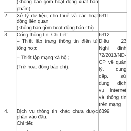
(không bao gồm hoạt động xuất bản
phẩm)
2.
Xử lý dữ liệu, cho thuê và các hoạt
6311
động liên quan
(không bao gồm hoạt động báo chí)
3.
Cổng thông tin. Chi tiết:
6312
– Thiết lập trang thông tin điện tử
Điều 23
tổng hợp;
Nghị định
72/2013/NĐ-
– Thiết lập mạng xã hội;
CP về quản
(Trừ hoạt động báo chí).
lý, cung
cấp, sử
dụng dịch
vụ Internet
và thông tin
trên mạng
4.
Dịch vụ thông tin khác chưa được
6399
phân vào đâu.
Chi tiết: