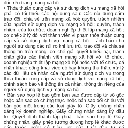
đổi trên trang mạng xã hội;
• Thỏa thuận cung cấp và sử dụng dịch vụ mạng xã hội
phải có tối thiểu các nội dung sau: Các nội dung cấm
trao đổi, chia sẻ trên mạng xã hội; quyền, trách nhiệm
của người sử dụng dịch vụ mạng xã hội; quyền, trách
nhiệm của tổ chức, doanh nghiệp thiết lập mạng xã hội;
cơ chế xử lý đối với thành viên vi phạm thỏa thuận cung
cấp và sử dụng dịch vụ mạng xã hội; cảnh báo cho
người sử dụng các rủi ro khi lưu trữ, trao đổi và chia sẻ
thông tin trên mạng; cơ chế giải quyết khiếu nại, tranh
chấp giữa các thành viên mạng xã hội với tổ chức,
doanh nghiệp thiết lập mạng xã hội hoặc với tổ chức, cá
nhân khác; công khai việc có hay không thu thập, xử lý
các dữ liệu cá nhân của người sử dụng dịch vụ trong
thỏa thuận cung cấp và sử dụng dịch vụ mạng xã hội;
chính sách bảo vệ thông tin cá nhân, thông tin riêng của
người sử dụng dịch vụ mạng xã hội;
• Bản sao hợp lệ bao gồm bản sao được cấp từ sổ gốc
hoặc bản sao có chứng thực hoặc bản sao đối chiếu với
bản gốc một trong các loại giấy tờ: Giấy chứng nhận
đăng ký doanh nghiệp, Giấy chứng nhận đăng ký đầu
tư, Quyết định thành lập (hoặc bản sao hợp lệ Giấy
chứng nhận, giấy phép tương đương hợp lệ khác được
cấp trước ngày có hiệu lực của Luật đầu tư số