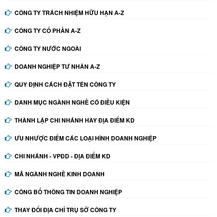
CÔNG TY TRÁCH NHIỆM HỮU HẠN A-Z
CÔNG TY CỔ PHẦN A-Z
CÔNG TY NƯỚC NGOÀI
DOANH NGHIỆP TƯ NHÂN A-Z
QUY ĐỊNH CÁCH ĐẶT TÊN CÔNG TY
DANH MỤC NGÀNH NGHỀ CÓ ĐIỀU KIỆN
THÀNH LẬP CHI NHÁNH HAY ĐỊA ĐIỂM KD
ƯU NHƯỢC ĐIỂM CÁC LOẠI HÌNH DOANH NGHIỆP
CHI NHÁNH - VPĐD - ĐỊA ĐIỂM KD
MÃ NGÀNH NGHỀ KINH DOANH
CÔNG BỐ THÔNG TIN DOANH NGHIỆP
THAY ĐỔI ĐỊA CHỈ TRỤ SỞ CÔNG TY