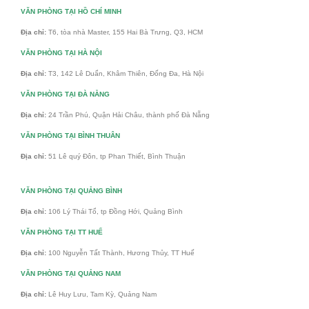
VĂN PHÒNG TẠI HỒ CHÍ MINH
Địa chỉ:
T6, tòa nhà Master, 155 Hai Bà Trưng, Q3, HCM
VĂN PHÒNG TẠI HÀ NỘI
Địa chỉ:
T3, 142 Lê Duẩn, Khâm Thiên, Đống Đa, Hà Nội
VĂN PHÒNG TẠI ĐÀ NẴNG
Địa chỉ:
24 Trần Phú, Quận Hải Châu, thành phố Đà Nẵng
VĂN PHÒNG TẠI BÌNH THUÂN
Địa chỉ:
51 Lê quý Đôn, tp Phan Thiết, Bình Thuận
VĂN PHÒNG TẠI QUẢNG BÌNH
Địa chỉ:
106 Lý Thái Tổ, tp Đồng Hới, Quảng Bình
VĂN PHÒNG TẠI TT HUẾ
Địa chỉ:
100 Nguyễn Tất Thành, Hương Thủy, TT Huế
VĂN PHÒNG TẠI QUẢNG NAM
Địa chỉ:
Lê Huy Lưu, Tam Kỳ, Quảng Nam