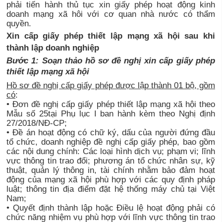
phải tiến hành thủ tục xin giấy phép hoạt động kinh
doanh mạng xã hôi với cơ quan nhà nước có thẩm
quyền.
Xin cấp giấy phép thiết lập mạng xã hội sau khi
thành lập doanh nghiệp
Bước 1: Soạn thảo hồ sơ đề nghị xin cấp giấy phép
thiết lập mạng xã hội
Hồ sơ đề nghị cấp giấy phép được lập thành 01 bộ, gồm
có
:
• Đơn đề nghị cấp giấy phép thiết lập mạng xã hội theo
Mẫu số 25tại Phụ lục I ban hành kèm theo Nghị định
27/2018/NĐ-CP;
• Đề án hoạt động có chữ ký, dấu của người đứng đầu
tổ chức, doanh nghiệp đề nghị cấp giấy phép, bao gồm
các nội dung chính: Các loại hình dịch vụ; phạm vi; lĩnh
vực thông tin trao đổi; phương án tổ chức nhân sự, kỹ
thuật, quản lý thông in, tài chính nhằm bảo đảm hoạt
động của mạng xã hội phù hợp với các quy định pháp
luật; thông tin địa điểm đặt hệ thống máy chủ tại Việt
Nam;
• Quyết định thành lập hoặc Điều lệ hoạt động phải có
chức năng nhiệm vụ phù hợp với lĩnh vực thông tin trao