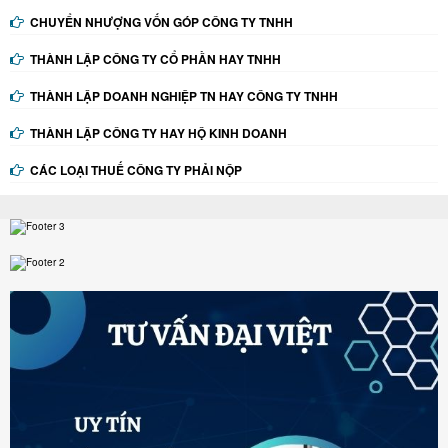
CHUYỂN NHƯỢNG VỐN GÓP CÔNG TY TNHH
THÀNH LẬP CÔNG TY CỔ PHẦN HAY TNHH
THÀNH LẬP DOANH NGHIỆP TN HAY CÔNG TY TNHH
THÀNH LẬP CÔNG TY HAY HỘ KINH DOANH
CÁC LOẠI THUẾ CÔNG TY PHẢI NỘP