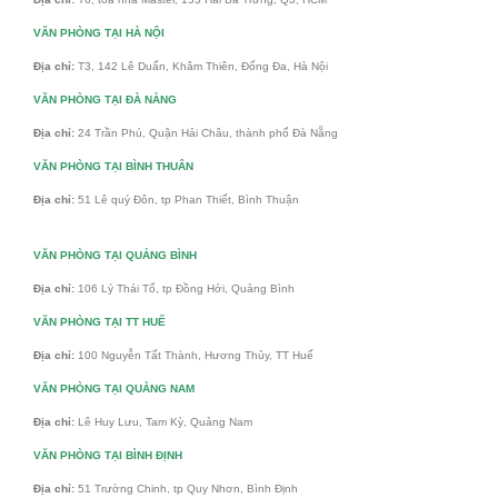
VĂN PHÒNG TẠI HÀ NỘI
Địa chỉ:
T3, 142 Lê Duẩn, Khâm Thiên, Đống Đa, Hà Nội
VĂN PHÒNG TẠI ĐÀ NẴNG
Địa chỉ:
24 Trần Phú, Quận Hải Châu, thành phố Đà Nẵng
VĂN PHÒNG TẠI BÌNH THUÂN
Địa chỉ:
51 Lê quý Đôn, tp Phan Thiết, Bình Thuận
VĂN PHÒNG TẠI QUẢNG BÌNH
Địa chỉ:
106 Lý Thái Tổ, tp Đồng Hới, Quảng Bình
VĂN PHÒNG TẠI TT HUẾ
Địa chỉ:
100 Nguyễn Tất Thành, Hương Thủy, TT Huế
VĂN PHÒNG TẠI QUẢNG NAM
Địa chỉ:
Lê Huy Lưu, Tam Kỳ, Quảng Nam
VĂN PHÒNG TẠI BÌNH ĐỊNH
Địa chỉ:
51 Trường Chinh, tp Quy Nhơn, Bình Định