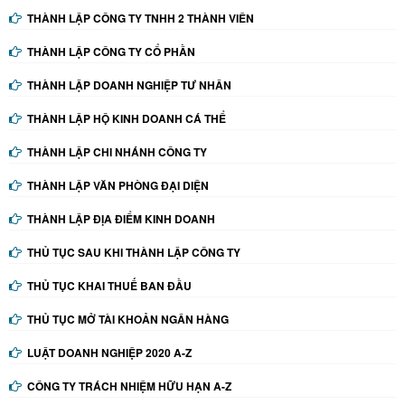
THÀNH LẬP CÔNG TY TNHH 2 THÀNH VIÊN
THÀNH LẬP CÔNG TY CỔ PHẦN
THÀNH LẬP DOANH NGHIỆP TƯ NHÂN
THÀNH LẬP HỘ KINH DOANH CÁ THỂ
THÀNH LẬP CHI NHÁNH CÔNG TY
THÀNH LẬP VĂN PHÒNG ĐẠI DIỆN
THÀNH LẬP ĐỊA ĐIỂM KINH DOANH
THỦ TỤC SAU KHI THÀNH LẬP CÔNG TY
THỦ TỤC KHAI THUẾ BAN ĐẦU
THỦ TỤC MỞ TÀI KHOẢN NGÂN HÀNG
LUẬT DOANH NGHIỆP 2020 A-Z
CÔNG TY TRÁCH NHIỆM HỮU HẠN A-Z