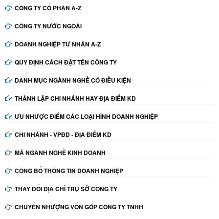
CÔNG TY CỔ PHẦN A-Z
CÔNG TY NƯỚC NGOÀI
DOANH NGHIỆP TƯ NHÂN A-Z
QUY ĐỊNH CÁCH ĐẶT TÊN CÔNG TY
DANH MỤC NGÀNH NGHỀ CÓ ĐIỀU KIỆN
THÀNH LẬP CHI NHÁNH HAY ĐỊA ĐIỂM KD
ƯU NHƯỢC ĐIỂM CÁC LOẠI HÌNH DOANH NGHIỆP
CHI NHÁNH - VPĐD - ĐỊA ĐIỂM KD
MÃ NGÀNH NGHỀ KINH DOANH
CÔNG BỐ THÔNG TIN DOANH NGHIỆP
THAY ĐỔI ĐỊA CHỈ TRỤ SỞ CÔNG TY
CHUYỂN NHƯỢNG VỐN GÓP CÔNG TY TNHH