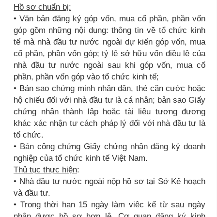
Hồ sơ chuẩn bị:
• Văn bản đăng ký góp vốn, mua cổ phần, phần vốn
góp gồm những nội dung: thông tin về tổ chức kinh
tế mà nhà đầu tư nước ngoài dự kiến góp vốn, mua
cổ phần, phần vốn góp; tỷ lệ sở hữu vốn điều lệ của
nhà đầu tư nước ngoài sau khi góp vốn, mua cổ
phần, phần vốn góp vào tổ chức kinh tế;
• Bản sao chứng minh nhân dân, thẻ căn cước hoặc
hộ chiếu đối với nhà đầu tư là cá nhân; bản sao Giấy
chứng nhận thành lập hoặc tài liệu tương đương
khác xác nhận tư cách pháp lý đối với nhà đầu tư là
tổ chức.
• Bản công chứng Giấy chứng nhận đăng ký doanh
nghiệp của tổ chức kinh tế Việt Nam.
Thủ tục thực hiện
:
• Nhà đầu tư nước ngoài nộp hồ sơ tại Sở Kế hoạch
và đầu tư.
• Trong thời hạn 15 ngày làm việc kể từ sau ngày
nhận được hồ sơ hợp lệ, Cơ quan đăng ký kinh