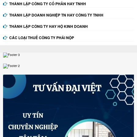
THÀNH LẬP CÔNG TY CỔ PHẦN HAY TNHH
THÀNH LẬP DOANH NGHIỆP TN HAY CÔNG TY TNHH
THÀNH LẬP CÔNG TY HAY HỘ KINH DOANH
CÁC LOẠI THUẾ CÔNG TY PHẢI NỘP