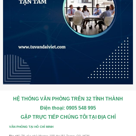
HỆ THỐNG VĂN PHÒNG TRÊN 32 TỈNH THÀNH
Điện thoại: 0905 548 995
GẶP TRỰC TIẾP CHÚNG TÔI TẠI ĐỊA CHỈ
VĂN PHÒNG TẠI HỒ CHÍ MINH
Địa chỉ:
T6, tòa nhà Master, 155 Hai Bà Trưng, Q3, HCM