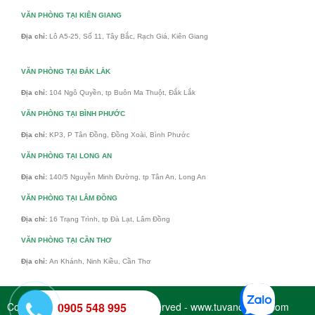
VĂN PHÒNG TẠI KIÊN GIANG
Địa chỉ:
Lô A5-25, Số 11, Tây Bắc, Rạch Giá, Kiên Giang
VĂN PHÒNG TẠI ĐẮK LẮK
Địa chỉ:
104 Ngô Quyền, tp Buôn Ma Thuột, Đắk Lắk
VĂN PHÒNG TẠI BÌNH PHƯỚC
Địa chỉ:
KP3, P Tân Đồng, Đồng Xoài, Bình Phước
VĂN PHÒNG TẠI LONG AN
Địa chỉ:
140/5 Nguyễn Minh Đường, tp Tân An, Long An
VĂN PHÒNG TẠI LÂM ĐỒNG
Địa chỉ:
16 Trạng Trình, tp Đà Lạt, Lâm Đồng
VĂN PHÒNG TẠI CẦN THƠ
Địa chỉ:
An Khánh, Ninh Kiều, Cần Thơ
Copyright © 2017 - All Rights Reserved - www.tuvandaiviet.com
0905 548 995