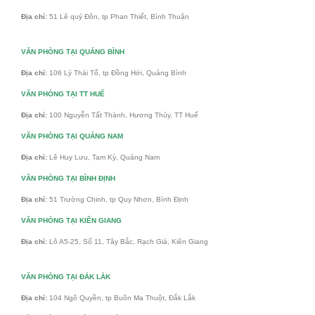
Địa chỉ:
51 Lê quý Đôn, tp Phan Thiết, Bình Thuận
VĂN PHÒNG TẠI QUẢNG BÌNH
Địa chỉ:
106 Lý Thái Tổ, tp Đồng Hới, Quảng Bình
VĂN PHÒNG TẠI TT HUẾ
Địa chỉ:
100 Nguyễn Tất Thành, Hương Thủy, TT Huế
VĂN PHÒNG TẠI QUẢNG NAM
Địa chỉ:
Lê Huy Lưu, Tam Kỳ, Quảng Nam
VĂN PHÒNG TẠI BÌNH ĐỊNH
Địa chỉ:
51 Trường Chinh, tp Quy Nhơn, Bình Định
VĂN PHÒNG TẠI KIÊN GIANG
Địa chỉ:
Lô A5-25, Số 11, Tây Bắc, Rạch Giá, Kiên Giang
VĂN PHÒNG TẠI ĐẮK LẮK
Địa chỉ:
104 Ngô Quyền, tp Buôn Ma Thuột, Đắk Lắk