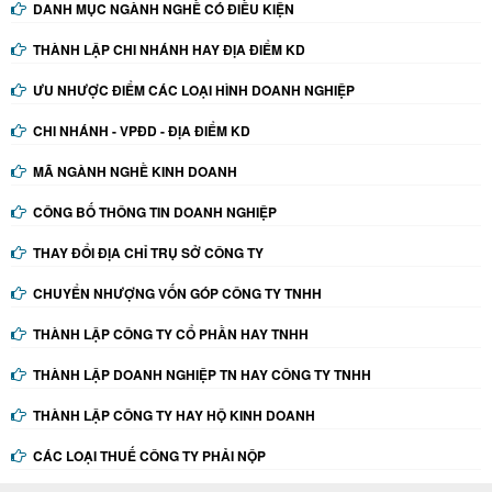
DANH MỤC NGÀNH NGHỀ CÓ ĐIỀU KIỆN
THÀNH LẬP CHI NHÁNH HAY ĐỊA ĐIỂM KD
ƯU NHƯỢC ĐIỂM CÁC LOẠI HÌNH DOANH NGHIỆP
CHI NHÁNH - VPĐD - ĐỊA ĐIỂM KD
MÃ NGÀNH NGHỀ KINH DOANH
CÔNG BỐ THÔNG TIN DOANH NGHIỆP
THAY ĐỔI ĐỊA CHỈ TRỤ SỞ CÔNG TY
CHUYỂN NHƯỢNG VỐN GÓP CÔNG TY TNHH
THÀNH LẬP CÔNG TY CỔ PHẦN HAY TNHH
THÀNH LẬP DOANH NGHIỆP TN HAY CÔNG TY TNHH
THÀNH LẬP CÔNG TY HAY HỘ KINH DOANH
CÁC LOẠI THUẾ CÔNG TY PHẢI NỘP