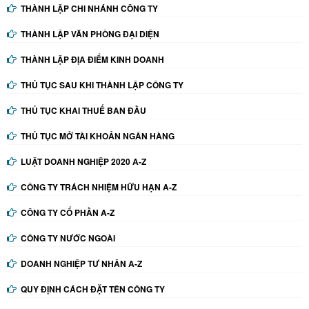
THÀNH LẬP CHI NHÁNH CÔNG TY
THÀNH LẬP VĂN PHÒNG ĐẠI DIỆN
THÀNH LẬP ĐỊA ĐIỂM KINH DOANH
THỦ TỤC SAU KHI THÀNH LẬP CÔNG TY
THỦ TỤC KHAI THUẾ BAN ĐẦU
THỦ TỤC MỞ TÀI KHOẢN NGÂN HÀNG
LUẬT DOANH NGHIỆP 2020 A-Z
CÔNG TY TRÁCH NHIỆM HỮU HẠN A-Z
CÔNG TY CỔ PHẦN A-Z
CÔNG TY NƯỚC NGOÀI
DOANH NGHIỆP TƯ NHÂN A-Z
QUY ĐỊNH CÁCH ĐẶT TÊN CÔNG TY