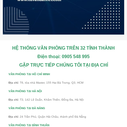
HỆ THỐNG VĂN PHÒNG TRÊN 32 TỈNH THÀNH
Điện thoại: 0905 548 995
GẶP TRỰC TIẾP CHÚNG TÔI TẠI ĐỊA CHỈ
VĂN PHÒNG TẠI HỒ CHÍ MINH
Địa chỉ:
T6, tòa nhà Master, 155 Hai Bà Trưng, Q3, HCM
VĂN PHÒNG TẠI HÀ NỘI
Địa chỉ:
T3, 142 Lê Duẩn, Khâm Thiên, Đống Đa, Hà Nội
VĂN PHÒNG TẠI ĐÀ NẴNG
Địa chỉ:
24 Trần Phú, Quận Hải Châu, thành phố Đà Nẵng
VĂN PHÒNG TẠI BÌNH THUÂN